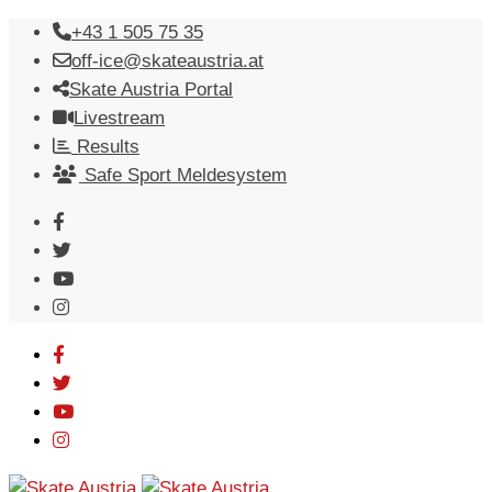
Skip
+43 1 505 75 35
to
off-ice@skateaustria.at
content
Skate Austria Portal
Livestream
Results
Safe Sport Meldesystem