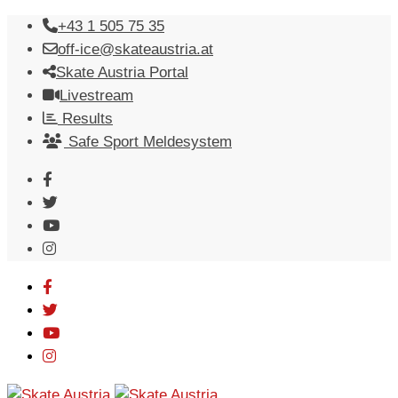
Skip
+43 1 505 75 35
to
off-ice@skateaustria.at
content
Skate Austria Portal
Livestream
Results
Safe Sport Meldesystem