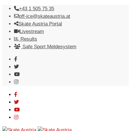
Skip
+43 1 505 75 35
to
off-ice@skateaustria.at
content
Skate Austria Portal
Livestream
Results
Safe Sport Meldesystem