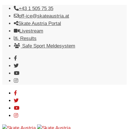
Skip
+43 1 505 75 35
to
off-ice@skateaustria.at
content
Skate Austria Portal
Livestream
Results
Safe Sport Meldesystem