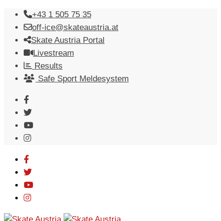
Skip
+43 1 505 75 35
to
off-ice@skateaustria.at
content
Skate Austria Portal
Livestream
Results
Safe Sport Meldesystem