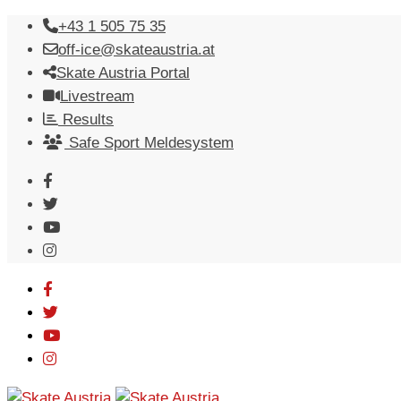
Skip
+43 1 505 75 35
to
off-ice@skateaustria.at
content
Skate Austria Portal
Livestream
Results
Safe Sport Meldesystem