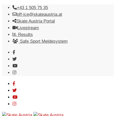
Skip
+43 1 505 75 35
to
off-ice@skateaustria.at
content
Skate Austria Portal
Livestream
Results
Safe Sport Meldesystem