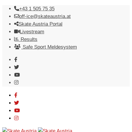
Skip
+43 1 505 75 35
to
off-ice@skateaustria.at
content
Skate Austria Portal
Livestream
Results
Safe Sport Meldesystem