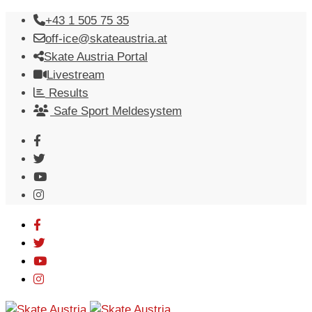
Skip
+43 1 505 75 35
to
off-ice@skateaustria.at
content
Skate Austria Portal
Livestream
Results
Safe Sport Meldesystem