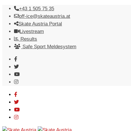
Skip
+43 1 505 75 35
to
off-ice@skateaustria.at
content
Skate Austria Portal
Livestream
Results
Safe Sport Meldesystem